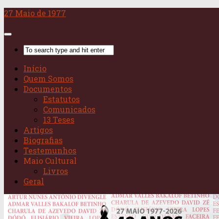
Skip
27 Maio de 1977
to
content
Início
Quem Somos
Documentos
Estatutos
Comunicados
13 Teses
Artigos
Biografias
Testemunhos
Maio Cultural
Livros
Geral