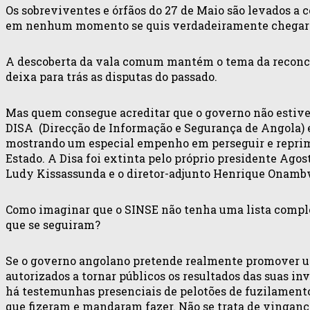
Os sobreviventes e órfãos do 27 de Maio são levados a c
em nenhum momento se quis verdadeiramente chegar n
A descoberta da vala comum mantém o tema da reconci
deixa para trás as disputas do passado.
Mas quem consegue acreditar que o governo não estive
DISA (Direcção de Informação e Segurança de Angola) e
mostrando um especial empenho em perseguir e reprimi
Estado. A Disa foi extinta pelo próprio presidente Agos
Ludy Kissassunda e o diretor-adjunto Henrique Onambwé
Como imaginar que o SINSE não tenha uma lista complet
que se seguiram?
Se o governo angolano pretende realmente promover uma
autorizados a tornar públicos os resultados das suas i
há testemunhas presenciais de pelotões de fuzilamento 
que fizeram e mandaram fazer. Não se trata de vingança