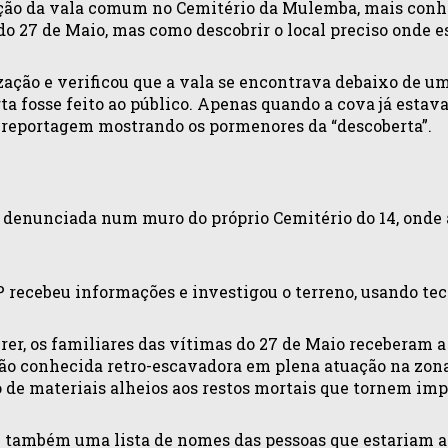
ação da vala comum no Cemitério da Mulemba, mais conhe
o 27 de Maio, mas como descobrir o local preciso onde e
zação e verificou que a vala se encontrava debaixo de um
 fosse feito ao público. Apenas quando a cova já estava 
ma reportagem mostrando os pormenores da “descoberta”.
 denunciada num muro do próprio Cemitério do 14, onde 
recebeu informações e investigou o terreno, usando tecno
rer, os familiares das vítimas do 27 de Maio receberam a
tão conhecida retro-escavadora em plena atuação na zon
de materiais alheios aos restos mortais que tornem impo
 também uma lista de nomes das pessoas que estariam ali