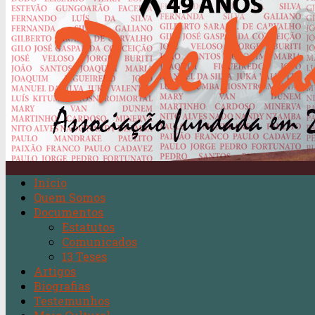
Início
Quem Somos
Documentos
Estatutos
Comunicados
13 Teses
Artigos
Biografias
Testemunhos