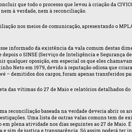
oncluir que todo o processo que levou à criação da CIVIC
em à verdade, nem à reconciliação.
liação nos meios de comunicação, apresentando o MPLA
sse informado da existência da vala comum destas dime
 depois o SINSE (Serviço de Inteligência e Segurança de
r qualquer oposição, em especial os que eles chamavam
tinho Neto em 1979, devido à reputação odiosa que criara
 – demitidos dos cargos, foram apenas transferidos par
a das vítimas do 27 de Maio e relatórios detalhados do 
 reconciliação baseada na verdade deveria abrir os arq
nvestigações. Uma lista de outras valas comuns tem de ex
em plena atividade nos dias seguintes ao 27 de Maio. É 
 e sim de justiça e transparência. Só assim poderá ter i