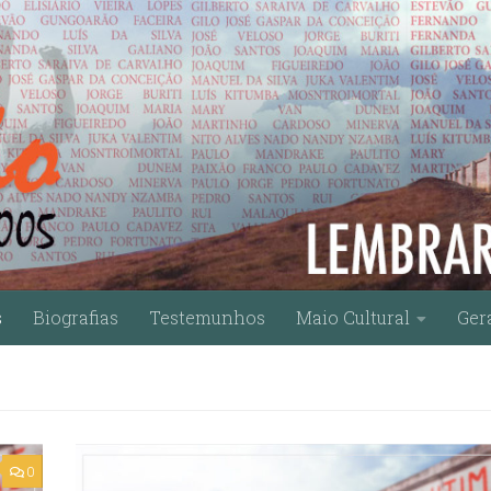
s
Biografias
Testemunhos
Maio Cultural
Ger
0