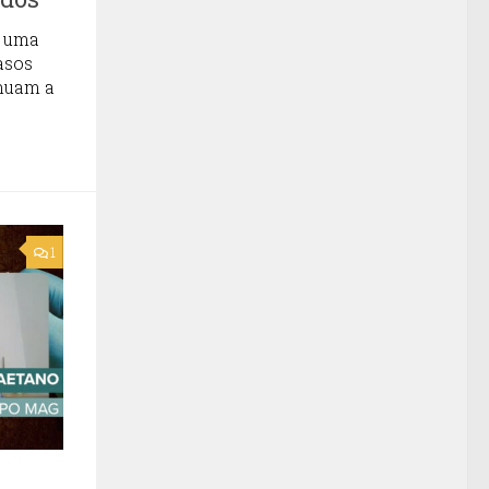
o uma
asos
nuam a
1