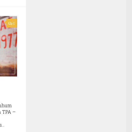
0
enhum
a TPA –
...