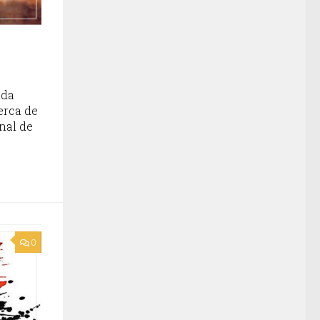
ida
erca de
nal de
0