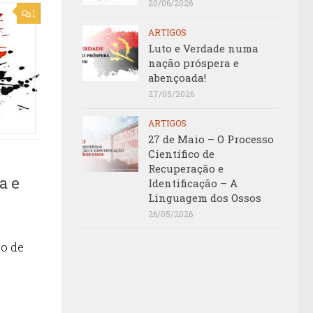
20/06/2026
1
ARTIGOS
Luto e Verdade numa
nação próspera e
abençoada!
27/05/2026
ARTIGOS
27 de Maio – O Processo
Científico de
Recuperação e
a e
Identificação – A
Linguagem dos Ossos
26/05/2026
io de