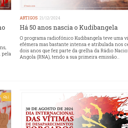
ARTIGOS
21/12/2024
ho
Há 50 anos nascia o Kudibangela
O programa radiofónico Kudibangela teve uma v
efémera mas bastante intensa e atribulada nos c
ns,
dois anos que fez parte da grelha da Rádio Nacio
 pela
Angola (RNA), tendo a sua primeira emissão...
1