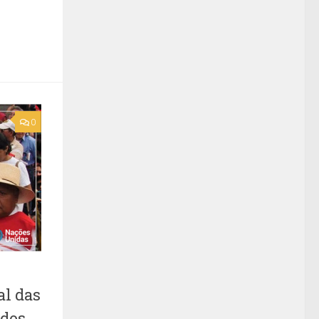
0
al das
ados