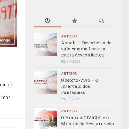
ARTIGOS
Angola – Descoberta de
vala comum levanta
muita desconfiança
02/07/2026
ARTIGOS
O Morto-Vivo – O
ncia do
Intervalo dos
Fantasmas
, mas
29/06/2026
ARTIGOS
O Hino da CIVICOP e o
Milagre da Ressurreição