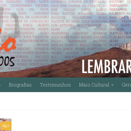
s
Biografias
Testemunhos
Maio Cultural
Ger
0