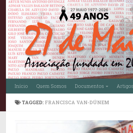
Skip to content
Início
Quem Somos
Documentos
Artigo
TAGGED:
FRANCISCA VAN-DÚNEM