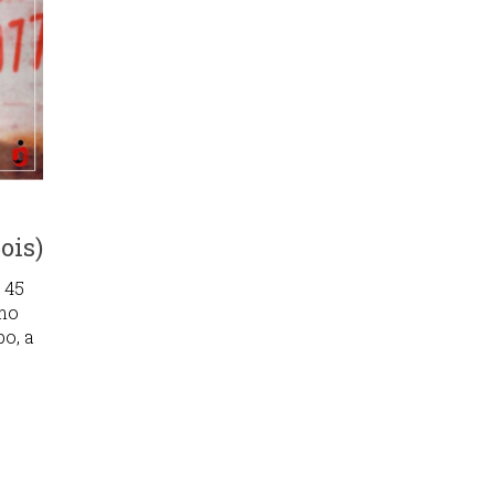
ois)
 45
mo
po, a