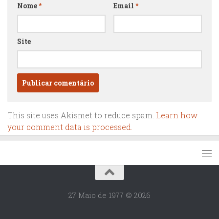
Nome
*
Email
*
Site
This site uses Akismet to reduce spam.
Learn how
your comment data is processed.
27 Maio de 1977 © 2026