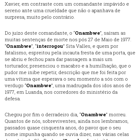
Xavier, em contraste com um comandante impávido e
sereno ante uma crueldade que não o apanhava de
surpresa, muito pelo contrário.
Do juízo deste comandante, o “
Onambwe
”, saíram as
muitas sentenças de morte nos pós 27 de Maio de 1977.
“
Onambwe
”, “
interrogou
” Sita Valles, e quem por
fatalismo, espreitou pela incauta fresta de uma porta, que
se abriu e fechou para dar passagem a mais um
torturador, presenciou o macabro e a humilhação, que o
pudor me inibe repetir, descrição que me foi feita por
uma vítima que esperava o seu momento a sós com o
verdugo “
Onambwe
”, uma madrugada dos idos anos de
1977, em Luanda, nos corredores do ministério da
defesa.
Chegou por fim o derradeiro dia, “
Onambwe
” morreu.
Quantos de nós, sobreviventes, ainda nos lembramos,
passados quase cinquenta anos, do pavor que o seu
nome impunha quando se ouvia dizer, nas várias celas