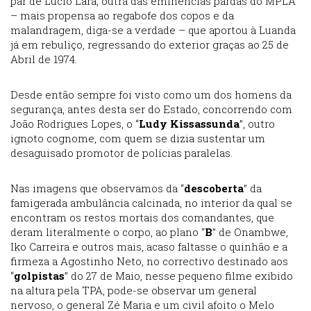
par de Lúcio Lara, outra das eminências pardas do MPLA
– mais propensa ao regabofe dos copos e da
malandragem, diga-se a verdade – que aportou à Luanda
já em rebuliço, regressando do exterior graças ao 25 de
Abril de 1974.
Desde então sempre foi visto como um dos homens da
segurança, antes desta ser do Estado, concorrendo com
João Rodrigues Lopes, o “
Ludy Kissassunda
”, outro
ignoto cognome, com quem se dizia sustentar um
desaguisado promotor de polícias paralelas.
Nas imagens que observamos da “
descoberta
” da
famigerada ambulância calcinada, no interior da qual se
encontram os restos mortais dos comandantes, que
deram literalmente o corpo, ao plano “
B
” de Onambwe,
Iko Carreira e outros mais, acaso faltasse o quinhão e a
firmeza a Agostinho Neto, no correctivo destinado aos
“
golpistas
” do 27 de Maio, nesse pequeno filme exibido
na altura pela TPA, pode-se observar um general
nervoso, o general Zé Maria e um civil afoito o Melo