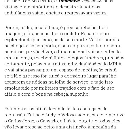
da cadeia de São Paulo;
o “
Onambwe
” está aí!
As suas
visitas eram sinónimo de desastre, à noite as
ambulâncias saíam cheias e regressavam vazias.
Porém, há lugar para tudo, é preciso retocar-lhe a
imagem, e branquear-lhe a conduta. Repare-se no
esplendor da participação da sua morte. Vai ter honras
na chegada ao aeroporto, o seu corpo vai estar presente
na missa que vão dizer, o hino nacional vai ser entoado
em sua graça, receberá flores, elogios fúnebres, pregados
certamente, pelas mais altas individualidades do MPLA
e vai ainda passar por um espaço de meditação cristã,
seja lá o que isso for, quiçá o derradeiro lugar para lhe
apagarem as nódoas na folha de serviço, e tudo isto
emoldurado por militares trajados com o fato de uso
diário e com o boné na cabeça, suponho.
Estamos a assistir à debandada dos escroques da
repressão. Foi-se o Ludy, o Veloso, agora este e em breve
o Carlos Jorge, o Cansado, o Inácio, etc,etc. e todos eles
vão levar preso ao peito uma distinção; a medalha da