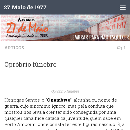
27 Maio de 1977
Skip to content
ARTIGOS
1
Opróbrio fúnebre
Opróbrio fúnebre
Henrique Santos, o “
Onambwe
”, alcunha ou nome de
guerra, cujo sinónimo ignoro, mas pela conduta que
mostrou nos leva a crer ter sido conseguida por uma
qualquer canalhice datada da juventude, quem sabe em
Porto Amboim, onde consta ter este figurão nascido. É, a