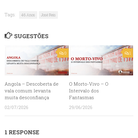
Tags:
46 Anos
José Reis
SUGESTÕES
0
1
Angola – Descoberta de
O Morto-Vivo – O
vala comum levanta
Intervalo dos
muita desconfiança
Fantasmas
02/07/2026
29/06/2026
1 RESPONSE