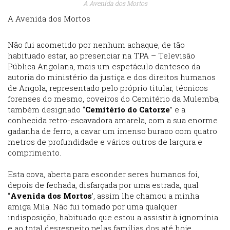
A Avenida dos Mortos
A Avenida dos Mortos
Não fui acometido por nenhum achaque, de tão
habituado estar, ao presenciar na TPA – Televisão
Pública Angolana, mais um espetáculo dantesco da
autoria do ministério da justiça e dos direitos humanos
de Angola, representado pelo próprio titular, técnicos
forenses do mesmo, coveiros do Cemitério da Mulemba,
também designado “
Cemitério do Catorze
” e a
conhecida retro-escavadora amarela, com a sua enorme
gadanha de ferro, a cavar um imenso buraco com quatro
metros de profundidade e vários outros de largura e
comprimento.
Esta cova, aberta para esconder seres humanos foi,
depois de fechada, disfarçada por uma estrada, qual
“
Avenida dos Mortos
’, assim lhe chamou a minha
amiga Mila. Não fui tomado por uma qualquer
indisposição, habituado que estou a assistir à ignomínia
e ao total desrespeito pelas famílias dos até hoje