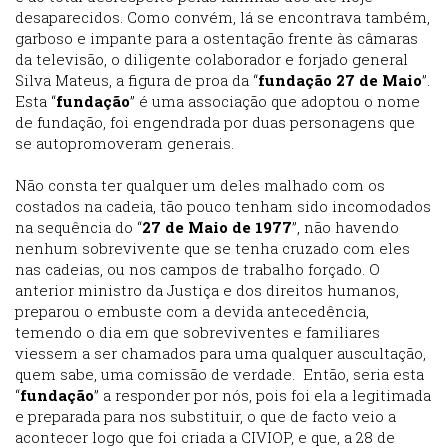
desaparecidos. Como convém, lá se encontrava também,
garboso e impante para a ostentação frente às câmaras
da televisão, o diligente colaborador e forjado general
Silva Mateus, a figura de proa da “
fundação 27 de Maio
”.
Esta “
fundação
” é uma associação que adoptou o nome
de fundação, foi engendrada por duas personagens que
se autopromoveram generais.
Não consta ter qualquer um deles malhado com os
costados na cadeia, tão pouco tenham sido incomodados
na sequência do “
27 de Maio de 1977
”, não havendo
nenhum sobrevivente que se tenha cruzado com eles
nas cadeias, ou nos campos de trabalho forçado. O
anterior ministro da Justiça e dos direitos humanos,
preparou o embuste com a devida antecedência,
temendo o dia em que sobreviventes e familiares
viessem a ser chamados para uma qualquer auscultação,
quem sabe, uma comissão de verdade. Então, seria esta
“
fundação
” a responder por nós, pois foi ela a legitimada
e preparada para nos substituir, o que de facto veio a
acontecer logo que foi criada a CIVIOP, e que, a 28 de