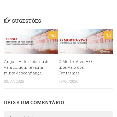
SUGESTÕES
0
1
Angola – Descoberta de
O Morto-Vivo – O
vala comum levanta
Intervalo dos
muita desconfiança
Fantasmas
02/07/2026
29/06/2026
DEIXE UM COMENTÁRIO