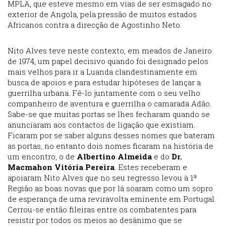
MPLA, que esteve mesmo em vias de ser esmagado no
exterior de Angola, pela pressão de muitos estados
Africanos contra a direcção de Agostinho Neto.
Nito Alves teve neste contexto, em meados de Janeiro
de 1974, um papel decisivo quando foi designado pelos
mais velhos para ir a Luanda clandestinamente em
busca de apoios e para estudar hipóteses de lançar a
guerrilha urbana. Fê-lo juntamente com o seu velho
companheiro de aventura e guerrilha o camarada Adão.
Sabe-se que muitas portas se lhes fecharam quando se
anunciaram aos contactos de ligação que existiam.
Ficaram por se saber alguns desses nomes que bateram
as portas, no entanto dois nomes ficaram na história de
um encontro, o de
Albertino Almeida
e do
Dr.
Macmahon Vitória Pereira
. Estes receberam e
apoiaram Nito Alves que no seu regresso levou à 1ª
Região as boas novas que por lá soaram como um sopro
de esperança de uma reviravolta eminente em Portugal.
Cerrou-se então fileiras entre os combatentes para
resistir por todos os meios ao desânimo que se