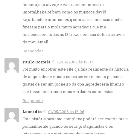
mesmo,nito alves,ze van-duenem,monstro
imortal,bakalof,bem como os musicos,david
ze,urbanito,e artur nunes,q com as sua musicas muito
fizeram para o mpla.muito agradecia que me
fornecessem todas as 13 trezes em sua defesa,atraves
do meu email.
Responder
Paulo Correia
12/04/2006 às 19:07
Foi muito encotrar este site q a fala realmente da historia
de angola deste miudo nunca acreditei muito pq nunca
gostei de ser um pioneiro da opa ,agredeceria imenso
que fosse mostrando mais verdades como estas
Responder
Leonidio
01/05/2006 às 16:06
Esta história bastante complexa poderá ser escrita mais
pontualmente quando os seus protagonistas e os
interesses que a motivaram desaparecerem