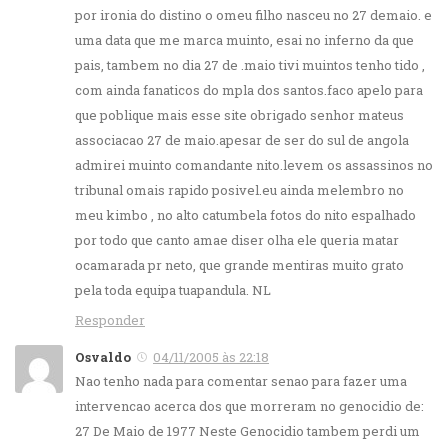
por ironia do distino o omeu filho nasceu no 27 demaio. e
uma data que me marca muinto, esai no inferno da que
pais, tambem no dia 27 de .maio tivi muintos tenho tido ,
com ainda fanaticos do mpla dos santos.faco apelo para
que poblique mais esse site obrigado senhor mateus
associacao 27 de maio.apesar de ser do sul de angola
admirei muinto comandante nito.levem os assassinos no
tribunal omais rapido posivel.eu ainda melembro no
meu kimbo , no alto catumbela fotos do nito espalhado
por todo que canto amae diser olha ele queria matar
ocamarada pr neto, que grande mentiras muito grato
pela toda equipa tuapandula. NL
Responder
Osvaldo
04/11/2005 às 22:18
Nao tenho nada para comentar senao para fazer uma
intervencao acerca dos que morreram no genocidio de:
27 De Maio de 1977 Neste Genocidio tambem perdi um