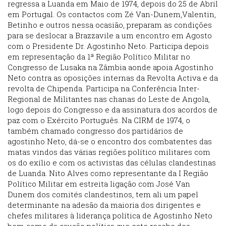
regressa a Luanda em Maio de 1974, depois do 25 de Abril
em Portugal. Os contactos com Zé Van-Dunem,Valentin,
Betinho e outros nessa ocasião, preparam as condições
para se deslocar a Brazzavile a um encontro em Agosto
com o Presidente Dr. Agostinho Neto. Participa depois
em representação da 1ª Região Político Militar no
Congresso de Lusaka na Zâmbia aonde apoia Agostinho
Neto contra as oposições internas da Revolta Activa e da
revolta de Chipenda. Participa na Conferência Inter-
Regional de Militantes nas chanas do Leste de Angola,
logo depois do Congresso e da assinatura dos acordos de
paz com o Exército Português. Na CIRM de 1974, o
também chamado congresso dos partidários de
agostinho Neto, dá-se o encontro dos combatentes das
matas vindos das várias regiões político militares com
os do exílio e com os activistas das células clandestinas
de Luanda. Nito Alves como representante da I Região
Político Militar em estreita ligação com José Van
Dunem dos comités clandestinos, tem ali um papel
determinante na adesão da maioria dos dirigentes e
chefes militares à liderança política de Agostinho Neto