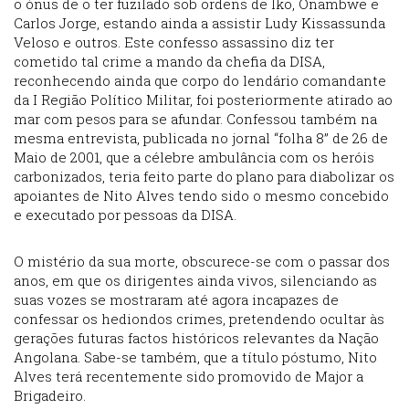
o ónus de o ter fuzilado sob ordens de Iko, Onambwe e
Carlos Jorge, estando ainda a assistir Ludy Kissassunda
Veloso e outros. Este confesso assassino diz ter
cometido tal crime a mando da chefia da DISA,
reconhecendo ainda que corpo do lendário comandante
da I Região Político Militar, foi posteriormente atirado ao
mar com pesos para se afundar. Confessou também na
mesma entrevista, publicada no jornal “folha 8” de 26 de
Maio de 2001, que a célebre ambulância com os heróis
carbonizados, teria feito parte do plano para diabolizar os
apoiantes de Nito Alves tendo sido o mesmo concebido
e executado por pessoas da DISA.
O mistério da sua morte, obscurece-se com o passar dos
anos, em que os dirigentes ainda vivos, silenciando as
suas vozes se mostraram até agora incapazes de
confessar os hediondos crimes, pretendendo ocultar às
gerações futuras factos históricos relevantes da Nação
Angolana. Sabe-se também, que a título póstumo, Nito
Alves terá recentemente sido promovido de Major a
Brigadeiro.