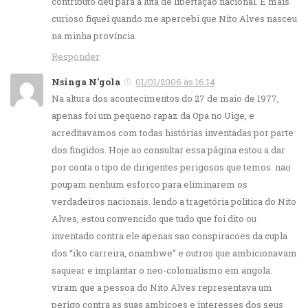
contributo deu para a luta de libertação nacional. E mais
curioso fiquei quando me apercebi que Nito Alves nasceu
na minha província.
Responder
Nsinga N'gola
01/01/2006 às 16:14
Na altura dos acontecimentos do 27 de maio de 1977,
apenas foi um pequeno rapaz da Opa no Uige, e
acreditavamos com todas histórias inventadas por parte
dos fingidos. Hoje ao consultar essa página estou a dar
por conta o tipo de dirigentes perigosos que temos. nao
poupam nenhum esforco para eliminarem os
verdadeiros nacionais. lendo a tragetória politica do Nito
Alves, estou convencido que tudo que foi dito ou
inventado contra ele apenas sao conspiracoes da cupla
dos “iko carreira, onambwe” e outros que ambicionavam
saquear e implantar o neo-colonialismo em angola.
viram que a pessoa do Nito Alves representava um
perigo contra as suas ambicoes e interesses dos seus