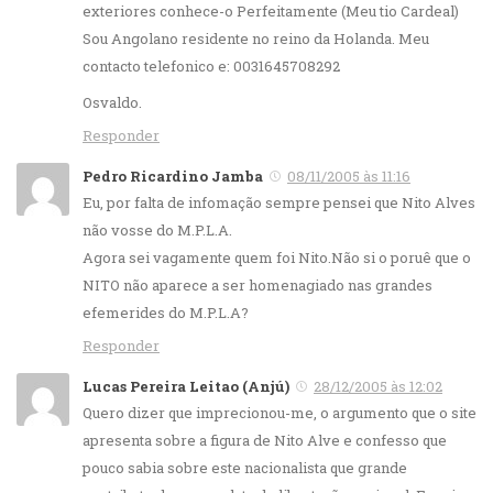
exteriores conhece-o Perfeitamente (Meu tio Cardeal)
Sou Angolano residente no reino da Holanda. Meu
contacto telefonico e: 0031645708292
Osvaldo.
Responder
Pedro Ricardino Jamba
08/11/2005 às 11:16
Eu, por falta de infomação sempre pensei que Nito Alves
não vosse do M.P.L.A.
Agora sei vagamente quem foi Nito.Não si o poruê que o
NITO não aparece a ser homenagiado nas grandes
efemerides do M.P.L.A?
Responder
Lucas Pereira Leitao (Anjú)
28/12/2005 às 12:02
Quero dizer que imprecionou-me, o argumento que o site
apresenta sobre a figura de Nito Alve e confesso que
pouco sabia sobre este nacionalista que grande