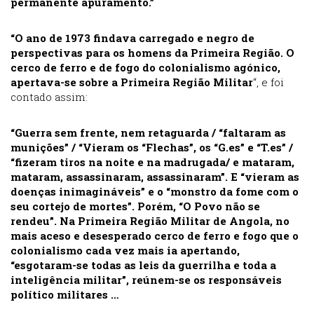
permanente apuramento.”
“O ano de 1973 findava carregado e negro de
perspectivas para os homens da Primeira Região. O
cerco de ferro e de fogo do colonialismo agónico,
apertava-se sobre a Primeira Região Militar
“, e foi
contado assim:
“Guerra sem frente, nem retaguarda / “faltaram as
munições” / “Vieram os “Flechas”, os “G.es” e “T.es” /
“fizeram tiros na noite e na madrugada/ e mataram,
mataram, assassinaram, assassinaram”. E “vieram as
doenças inimagináveis” e o “monstro da fome com o
seu cortejo de mortes”. Porém, “O Povo não se
rendeu”. Na Primeira Região Militar de Angola, no
mais aceso e desesperado cerco de ferro e fogo que o
colonialismo cada vez mais ia apertando,
“esgotaram-se todas as leis da guerrilha e toda a
inteligência militar”, reúnem-se os responsáveis
político militares …