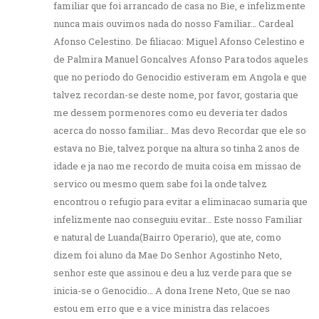
familiar que foi arrancado de casa no Bie, e infelizmente
nunca mais ouvimos nada do nosso Familiar… Cardeal
Afonso Celestino. De filiacao: Miguel Afonso Celestino e
de Palmira Manuel Goncalves Afonso Para todos aqueles
que no periodo do Genocidio estiveram em Angola e que
talvez recordan-se deste nome, por favor, gostaria que
me dessem pormenores como eu deveria ter dados
acerca do nosso familiar… Mas devo Recordar que ele so
estava no Bie, talvez porque na altura so tinha 2 anos de
idade e ja nao me recordo de muita coisa em missao de
servico ou mesmo quem sabe foi la onde talvez
encontrou o refugio para evitar a eliminacao sumaria que
infelizmente nao conseguiu evitar… Este nosso Familiar
e natural de Luanda(Bairro Operario), que ate, como
dizem foi aluno da Mae Do Senhor Agostinho Neto,
senhor este que assinou e deu a luz verde para que se
inicia-se o Genocidio… A dona Irene Neto, Que se nao
estou em erro que e a vice ministra das relacoes