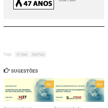
Tags:
47 Anos
José Fuso
SUGESTÕES
0
0