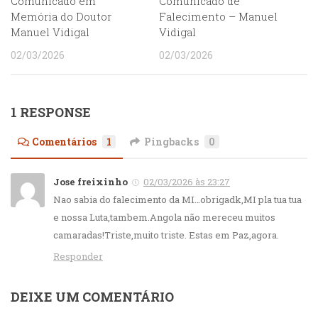
Comunicado em
Comunicado de
Memória do Doutor
Falecimento – Manuel
Manuel Vidigal
Vidigal
02/03/2026
02/03/2026
1 RESPONSE
Comentários
1
Pingbacks
0
Jose freixinho
02/03/2026 às 23:27
Nao sabia do falecimento da MI…obrigadk,MI pla tua tua
e nossa Luta,tambem.Angola não mereceu muitos
camaradas!Triste,muito triste. Estas em Paz,agora.
Responder
DEIXE UM COMENTÁRIO