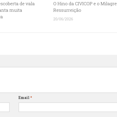
scoberta de vala
O Hino da CIVICOP e o Milagre
nta muita
Ressurreição
ça
20/06/2026
Email
*