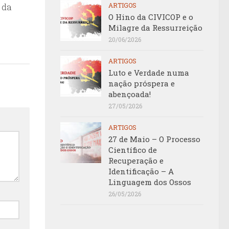
ARTIGOS
 da
O Hino da CIVICOP e o
Milagre da Ressurreição
20/06/2026
ARTIGOS
Luto e Verdade numa
nação próspera e
abençoada!
27/05/2026
ARTIGOS
27 de Maio – O Processo
Científico de
Recuperação e
Identificação – A
Linguagem dos Ossos
26/05/2026