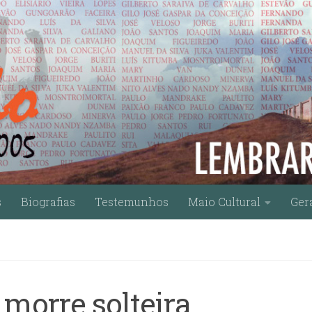
s
Biografias
Testemunhos
Maio Cultural
Ger
 morre solteira