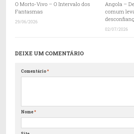
O Morto-Vivo – O Intervalo dos
Angola – De
Fantasmas
comum leva
desconfian
29/06/2026
02/07/2026
DEIXE UM COMENTÁRIO
Comentário
*
Nome
*
Site