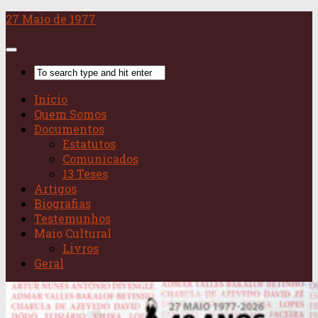
Skip
27 Maio de 1977
to
content
Início
Quem Somos
Documentos
Estatutos
Comunicados
13 Teses
Artigos
Biografias
Testemunhos
Maio Cultural
Livros
Geral