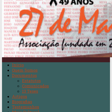
Início
Quem Somos
Documentos
Estatutos
Comunicados
13 Teses
Artigos
Biografias
Testemunhos