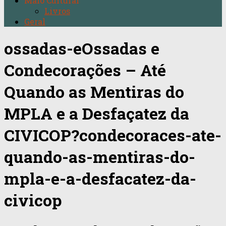
Maio Cultural
Livros
Geral
ossadas-eOssadas e
Condecorações – Até
Quando as Mentiras do
MPLA e a Desfaçatez da
CIVICOP?condecoraces-ate-
quando-as-mentiras-do-
mpla-e-a-desfacatez-da-
civicop