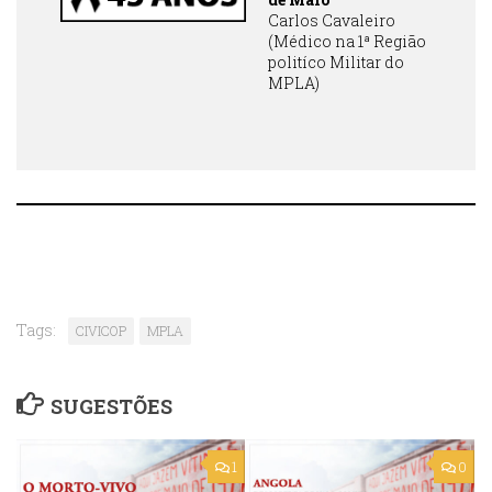
Carlos Cavaleiro
(Médico na 1ª Região
politíco Militar do
MPLA)
Tags:
CIVICOP
MPLA
SUGESTÕES
1
0