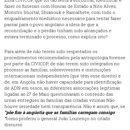
Essa CIVICOP, que foi tão lesta a encontrar, identificar e
fazer os funerais com Honras de Estado a Nito Alves,
Monstro Imortal, Shianouk e Ramalhete, com todo o
enquadramento mediático necessário para tentar fazer
passar para o povo angolano a ideia de que a
reconciliação e o perdão tinham sido alcançados e
estava terminado o processo, como explica isto?
Para além de não terem sido respeitados os
procedimentos recomendados pela antropologia forense
por parte da CIVICOP, de não terem sido integrados no
processo as famílias, sobreviventes e instituições
internacionais independentes (que têm esse direito) e
de, em Angola, não haver capacidade para identificação
de ADN em ossos, as diferentes associações legitimas
ligadas ao 27 de Maio questionaram o conteúdo das
urnas entregues às famílias das citadas vítimas.Não
houve seriedade nem transparência. Não é assim que, se
“põe fim à angústia que as famílias carregam consigo
“
como proferiu o general João Lourenço no citado
discurso.