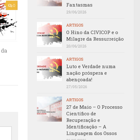
Fantasmas
0
29/06/2026
ARTIGOS
O Hino da CIVICOP e o
Milagre da Ressurreição
20/06/2026
 da
ARTIGOS
Luto e Verdade numa
nação próspera e
abençoada!
27/05/2026
ARTIGOS
27 de Maio – O Processo
Científico de
Recuperação e
Identificação – A
Linguagem dos Ossos