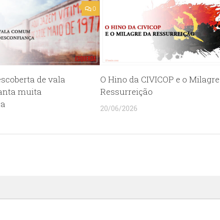
0
scoberta de vala
O Hino da CIVICOP e o Milagre
nta muita
Ressurreição
ça
20/06/2026