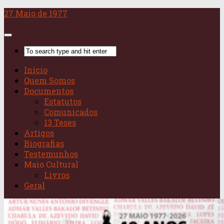
Skip
27 Maio de 1977
to
content
Início
Quem Somos
Documentos
Estatutos
Comunicados
13 Teses
Artigos
Biografias
Testemunhos
Maio Cultural
Livros
Geral