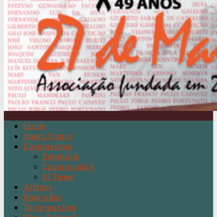
Início
Quem Somos
Documentos
Estatutos
Comunicados
13 Teses
Artigos
Biografias
Testemunhos