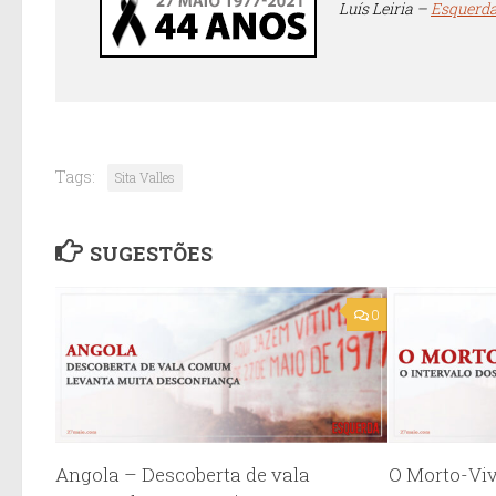
Luís Leiria –
Esquerda
Tags:
Sita Valles
SUGESTÕES
0
Angola – Descoberta de vala
O Morto-Viv