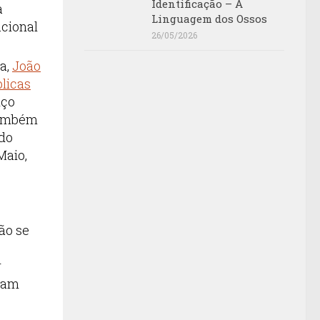
Identificação – A
a
Linguagem dos Ossos
acional
26/05/2026
la,
João
licas
nço
 também
ndo
Maio,
ão se
r
eram