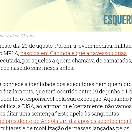
ita Valles, 70 anos
s neste dia 23 de agosto. Porém, a jovem médica, militan
do MPLA,
nascida em Cabinda e que atravessou duas
executada, por aqueles a quem chamava de camaradas,
ebé nascido seis meses antes.
se conhece a identidade dos executores nem quem prof
 fuzilamento, que terá ocorrido entre 19 de junho e 1 
uem foi o responsável pela sua execução: Agostinho 
política, a DISA, ao afirmar que “certamente, não vamos
 ditar uma sentença.” Este apelo às sangrentas
ntão presidente de Angola um dia após os acontecimen
militares e de mobilização de massas lançadas pelos