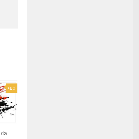
0
 da