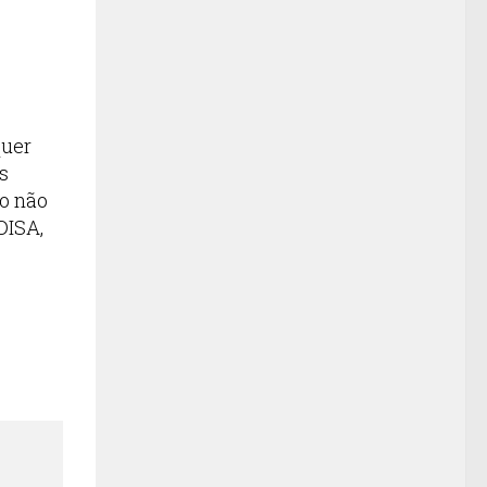
quer
s
no não
DISA,