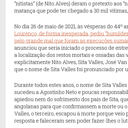
“nitistas” (de Nito Alves) deram o pretexto aos
matança que pode ter chegado a 30 mil vítimas,
No dia 26 de maio de 2021, às vésperas do 44º a
Lourenço, de forma inesperada, pediu “humilde
pelo grande mal que foram as execuções sumá
anunciou que seria iniciado o processo de entr
a localização dos restos mortais e ossadas das 
explicitamente Nito Alves, Sita Valles, José Van
que o nome de Sita Valles foi pronunciado por 
Durante todos estes anos, o nome de Sita Valle
sucedeu a Agostinho Neto e poucas responsabili
apiedou nem do sofrimento dos pais de Sita, qu
angolanas para que confirmassem a morte ou o p
Valles, o terceiro, escapou à morte porque vei
resposta e faleceram sem poder fazer-lhes o lut