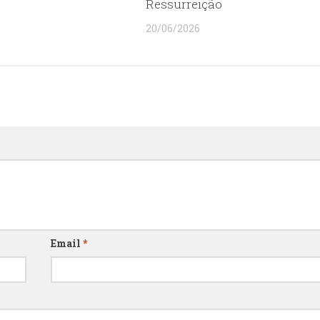
s
Ressurreição
20/06/2026
Email
*