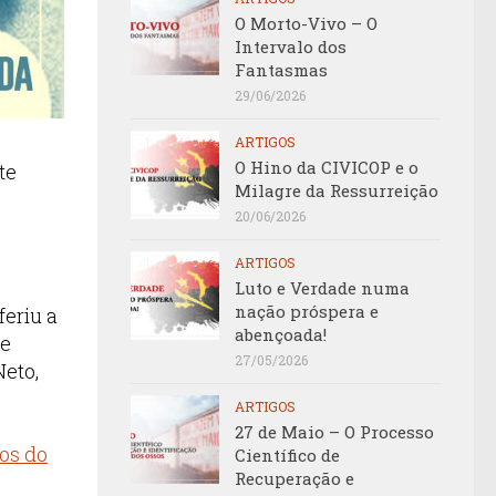
O Morto-Vivo – O
Intervalo dos
Fantasmas
29/06/2026
ARTIGOS
O Hino da CIVICOP e o
te
Milagre da Ressurreição
20/06/2026
ARTIGOS
Luto e Verdade numa
nação próspera e
eriu a
abençoada!
de
27/05/2026
Neto,
ARTIGOS
27 de Maio – O Processo
tos do
Científico de
Recuperação e