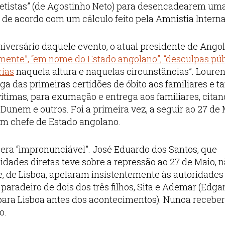
 “netistas” (de Agostinho Neto) para desencadearem um
 de acordo com um cálculo feito pela Amnistia Intern
niversário daquele evento, o atual presidente de Ango
mente”, “em nome do Estado angolano”, “desculpas púb
rias
naquela altura e naquelas circunstâncias”. Loure
ega das primeiras certidões de óbito aos familiares e
vítimas, para exumação e entrega aos familiares, cita
 Dunem e outros. Foi a primeira vez, a seguir ao 27 de 
um chefe de Estado angolano.
s era “impronunciável”. José Eduardo dos Santos, que
dades diretas teve sobre a repressão ao 27 de Maio, n
e, de Lisboa, apelaram insistentemente às autoridades
aradeiro de dois dos três filhos, Sita e Ademar (Edga
o para Lisboa antes dos acontecimentos). Nunca receb
o.