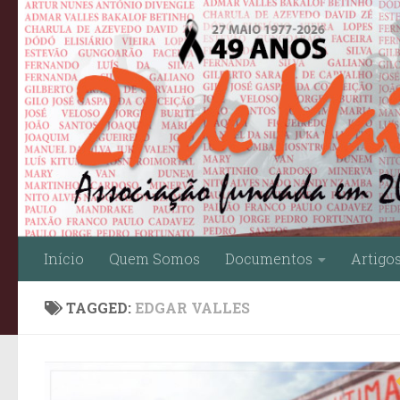
Skip to content
Início
Quem Somos
Documentos
Artigo
TAGGED:
EDGAR VALLES