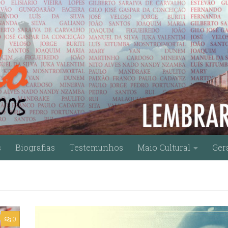
s
Biografias
Testemunhos
Maio Cultural
Ger
0