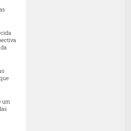
as
ecida
pectiva
 da
no
 que
de um
las