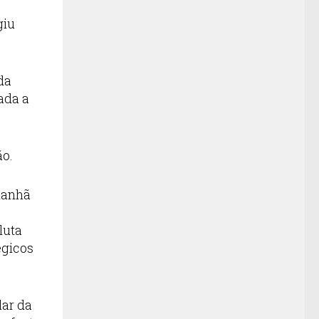
giu
da
ada a
ão.
manhã
luta
égicos
lar da