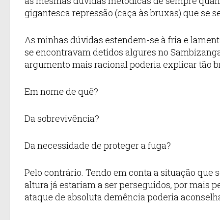
as mesmas dúvidas metódicas de sempre quanto
gigantesca repressão (caça às bruxas) que se s
As minhas dúvidas estendem-se à fria e lamen
se encontravam detidos algures no Sambizanga
argumento mais racional poderia explicar tão br
Em nome de quê?
Da sobrevivência?
Da necessidade de proteger a fuga?
Pelo contrário. Tendo em conta a situação que 
altura já estariam a ser perseguidos, por mais
ataque de absoluta demência poderia aconselha