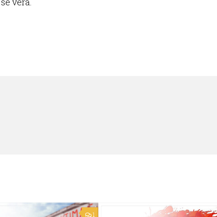
se verá.
1