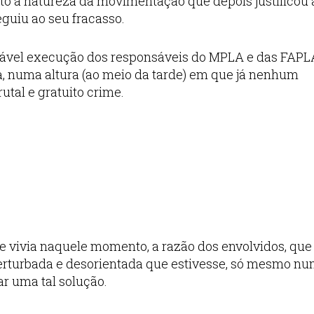
 à natureza da movimentação que depois justificou 
eguiu ao seu fracasso.
tável execução dos responsáveis do MPLA e das FAPL
, numa altura (ao meio da tarde) em que já nenhum
utal e gratuito crime.
se vivia naquele momento, a razão dos envolvidos, que
 perturbada e desorientada que estivesse, só mesmo n
r uma tal solução.