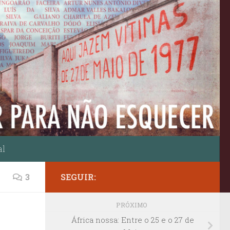
al
3
SEGUIR:
PRÓXIMO
África nossa: Entre o 25 e o 27 de