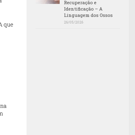
a
Recuperação e
Identificação – A
Linguagem dos Ossos
26/05/2026
A que
 na
um