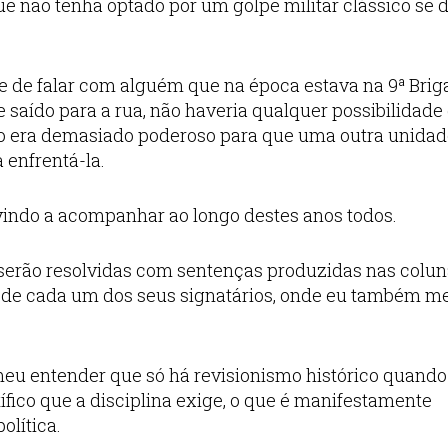
 que não tenha optado por um golpe militar clássico se 
 de falar com alguém que na época estava na 9ª Brig
 saído para a rua, não haveria qualquer possibilidade
ogo era demasiado poderoso para que uma outra unida
 enfrentá-la.
vindo a acompanhar ao longo destes anos todos.
 serão resolvidas com sentenças produzidas nas colu
s de cada um dos seus signatários, onde eu também m
é meu entender que só há revisionismo histórico quando
tífico que a disciplina exige, o que é manifestamente
olítica.