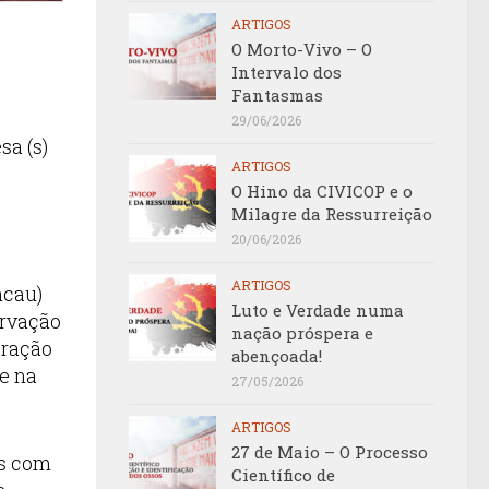
ARTIGOS
O Morto-Vivo – O
Intervalo dos
Fantasmas
29/06/2026
sa (s)
ARTIGOS
O Hino da CIVICOP e o
Milagre da Ressurreição
20/06/2026
ARTIGOS
acau)
Luto e Verdade numa
ervação
nação próspera e
bração
abençoada!
e na
27/05/2026
ARTIGOS
27 de Maio – O Processo
os com
Científico de