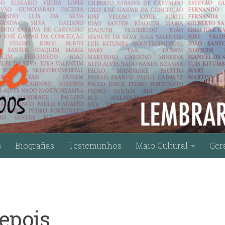
s
Biografias
Testemunhos
Maio Cultural
Ger
depois