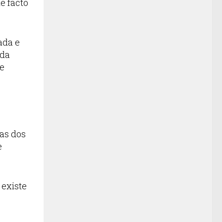
de facto
ada e
 da
de
nas dos
e
 existe