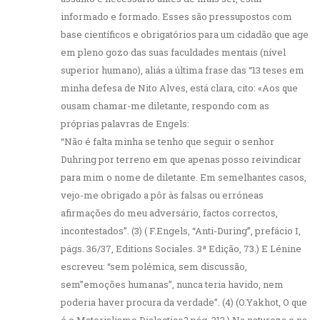
informado e formado. Esses são pressupostos com
base científicos e obrigatórios para um cidadão que age
em pleno gozo das suas faculdades mentais (nível
superior humano), aliás a última frase das “13 teses em
minha defesa de Nito Alves, está clara, cito: «Aos que
ousam chamar-me diletante, respondo com as
próprias palavras de Engels:
“Não é falta minha se tenho que seguir o senhor
Duhring por terreno em que apenas posso reivindicar
para mim o nome de diletante. Em semelhantes casos,
vejo-me obrigado a pôr às falsas ou erróneas
afirmações do meu adversário, factos correctos,
incontestados”. (3) ( F.Engels, “Anti-During”, prefácio I,
págs. 36/37, Editions Sociales. 3ª Edição, 73.) E Lénine
escreveu: “sem polémica, sem discussão,
sem”emoções humanas”, nunca teria havido, nem
poderia haver procura da verdade”. (4) (O.Yakhot, O que
é o Materialismo Dialectico? pág. 313.) Na natureza e na