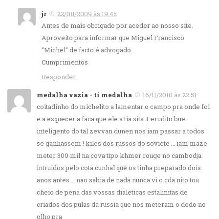
jr
22/08/2009 às 19:45
Antes de mais obrigado por aceder ao nosso site.
Aproveito para informar que Miguel Francisco
”Michel” de facto é advogado.
Cumprimentos
Responder
medalha vazia - ti medalha
16/11/2010 às 22:51
coitadinho do michelito a lamentar o campo pra onde foi
e a esquecer a faca que ele a tia sita + erudito bue
inteligento do tal zevvan dunen nos iam passar a todos
se ganhassem ! kiles dos russos do soviete … iam maze
meter 300 mil na cova tipo khmer rouge no cambodja
intruidos pelo cota cunhal que os tinha preparado dois
anos antes…. nao sabia de nada nunca vi o cda nito tou
cheio de pena das vossas dialeticas estalinitas de
criados dos pulas da russia que nos meteram o dedo no
olho pra