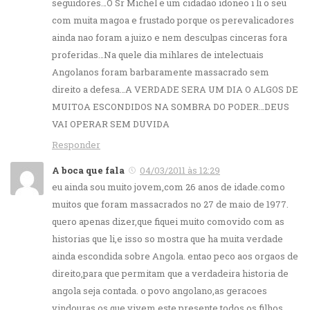
seguidores…O Sr Michel e um cidadao idoneo i li o seu
com muita magoa e frustado porque os perevalicadores
ainda nao foram a juizo e nem desculpas cinceras fora
proferidas…Na quele dia mihlares de intelectuais
Angolanos foram barbaramente massacrado sem
direito a defesa…A VERDADE SERA UM DIA O ALGOS DE
MUITOA ESCONDIDOS NA SOMBRA DO PODER…DEUS
VAI OPERAR SEM DUVIDA
Responder
A boca que fala
04/03/2011 às 12:29
eu ainda sou muito jovem,com 26 anos de idade.como
muitos que foram massacrados no 27 de maio de 1977.
quero apenas dizer,que fiquei muito comovido com as
historias que li,e isso so mostra que ha muita verdade
ainda escondida sobre Angola. entao peco aos orgaos de
direito,para que permitam que a verdadeira historia de
angola seja contada. o povo angolano,as geracoes
vindouras,os que vivem este presente,todos os filhos