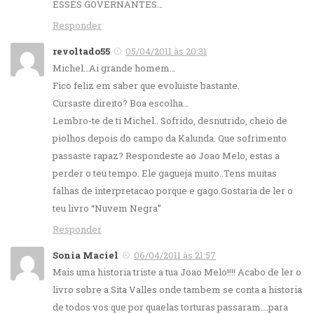
ESSES GOVERNANTES…
Responder
revoltado55
05/04/2011 às 20:31
Michel…Ai grande homem…
Fico feliz em saber que evoluiste bastante.
Cursaste direito? Boa escolha…
Lembro-te de ti Michel.. Sofrido, desnutrido, cheio de
piolhos depois do campo da Kalunda. Que sofrimento
passaste rapaz? Respondeste ao Joao Melo, estas a
perder o teu tempo. Ele gagueja muito..Tens muitas
falhas de interpretacao porque e gago.Gostaria de ler o
teu livro “Nuvem Negra”
Responder
Sonia Maciel
06/04/2011 às 21:57
Mais uma historia triste a tua Joao Melo!!!! Acabo de ler o
livro sobre a Sita Valles onde tambem se conta a historia
de todos vos que por quaelas torturas passaram….para