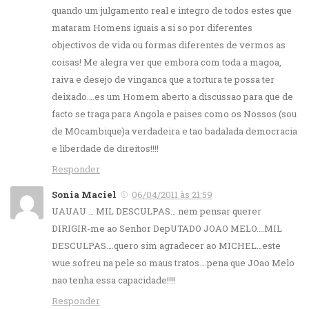
quando um julgamento real e integro de todos estes que
mataram Homens iguais a si so por diferentes
objectivos de vida ou formas diferentes de vermos as
coisas! Me alegra ver que embora com toda a magoa,
raiva e desejo de vinganca que a tortura te possa ter
deixado….es um Homem aberto a discussao para que de
facto se traga para Angola e paises como os Nossos (sou
de MOcambique)a verdadeira e tao badalada democracia
e liberdade de direitos!!!!
Responder
Sonia Maciel
06/04/2011 às 21:59
UAUAU … MIL DESCULPAS… nem pensar querer
DIRIGIR-me ao Senhor DepUTADO JOAO MELO….MIL
DESCULPAS….quero sim agradecer ao MICHEL…este
wue sofreu na pele so maus tratos….pena que JOao Melo
nao tenha essa capacidade!!!!
Responder