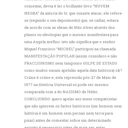
comentar, devia é ler o brilhante livro “NUVEM
NEGRA” da autoria do Sr. que ousaste atacar; ele refere-
se (segundo o seu depoimento) que, se calhar, estava
de acordo com as ideias de Nito Alves através dos
planos ou ideologias que o mesmo manifestava para
uma Angola melhor. isto não significa que o senhor
Miguel Francisco “MICHEL” participou na chamada
MANIFESTAÇÃO POPULAR (assim considero e não
FRACCIONISMO nem tampouco GOLPE DE ESTADO
como muitos ousam apelidar aquela data histórica) ok?
Crime é crime e, esta repressão pós-27 de Maio de
1977 na História Universal só pode ser mesmo
comparada com a do NAZISMO de Hitler.
CONCLUINDO: quero apelar aos meus compatriotas
que não ignorem os factos históricos (um homem sem
história é um homem sem pernas nem terra para
pisar) antes de comentar sobre um determinado
assunto é necessário antes de mais ser, estar