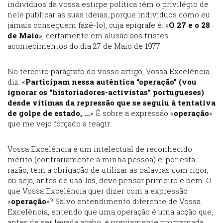
indivíduos da vossa estirpe política têm o privilégio de
nele publicar as suas ideias, porque indivíduos como eu
jamais conseguem fazê-lo), cuja epígrafe é: «
O 27 e o 28
de Maio
», certamente em alusão aos tristes
acontecimentos do dia 27 de Maio de 1977.
No terceiro parágrafo do vosso artigo, Vossa Excelência
diz: «
Participam nessa autêntica “operação” (vou
ignorar os “historiadores-activistas” portugueses)
desde vítimas da repressão que se seguiu à tentativa
de golpe de estado, …
» É sobre a expressão «
operação
»
que me vejo forçado a reagir.
Vossa Excelência é um intelectual de reconhecido
mérito (contrariamente à minha pessoa) e, por esta
razão, tem a obrigação de utilizar as palavras com rigor,
ou seja, antes de usá-las, deve pensar primeiro e bem. O
que Vossa Excelência quer dizer com a expressão
«
operação
»? Salvo entendimento diferente de Vossa
Excelência, entendo que uma operação é uma acção que,
antes de ser levada acabo, é previamente programada,