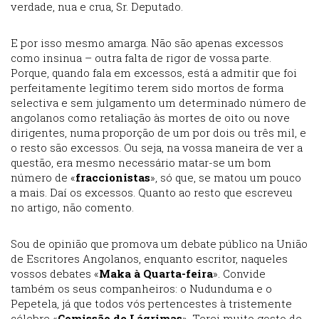
verdade, nua e crua, Sr. Deputado.
E por isso mesmo amarga. Não são apenas excessos
como insinua – outra falta de rigor de vossa parte.
Porque, quando fala em excessos, está a admitir que foi
perfeitamente legítimo terem sido mortos de forma
selectiva e sem julgamento um determinado número de
angolanos como retaliação às mortes de oito ou nove
dirigentes, numa proporção de um por dois ou três mil, e
o resto são excessos. Ou seja, na vossa maneira de ver a
questão, era mesmo necessário matar-se um bom
número de «
fraccionistas
», só que, se matou um pouco
a mais. Daí os excessos. Quanto ao resto que escreveu
no artigo, não comento.
Sou de opinião que promova um debate público na União
de Escritores Angolanos, enquanto escritor, naqueles
vossos debates «
Maka à Quarta-feira
». Convide
também os seus companheiros: o Nudunduma e o
Pepetela, já que todos vós pertencestes à tristemente
célebre «
Comissão de Lágrimas
». Terei muito gosto de