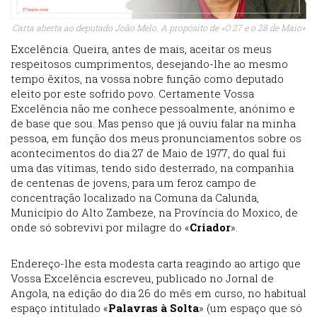
Carta aberta ao deputado João Melo. A propósito de «O 27 e o 28 de Maio»
Excelência. Queira, antes de mais, aceitar os meus
respeitosos cumprimentos, desejando-lhe ao mesmo
tempo êxitos, na vossa nobre função como deputado
eleito por este sofrido povo. Certamente Vossa
Excelência não me conhece pessoalmente, anónimo e
de base que sou. Mas penso que já ouviu falar na minha
pessoa, em função dos meus pronunciamentos sobre os
acontecimentos do dia 27 de Maio de 1977, do qual fui
uma das vítimas, tendo sido desterrado, na companhia
de centenas de jovens, para um feroz campo de
concentração localizado na Comuna da Calunda,
Município do Alto Zambeze, na Província do Moxico, de
onde só sobrevivi por milagre do «
Criador
».
Endereço-lhe esta modesta carta reagindo ao artigo que
Vossa Excelência escreveu, publicado no Jornal de
Angola, na edição do dia 26 do mês em curso, no habitual
espaço intitulado «
Palavras à Solta
» (um espaço que só