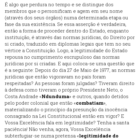
É algo que perdura no tempo e se distingue dos
membros que o personificam e agem em seu nome
(através dos seus órgãos) numa determinada etapa ou
fase da sua existência. Se essa asserção é verdadeira,
então a forma de proceder dentro do Estado, enquanto
instituição, é através das normas jurídicas, do Direito por
si criado, traduzido em diplomas legais que tem no seu
vértice a Constituição. Logo, a legitimidade do Estado
repousa no cumprimento escrupuloso das normas
jurídicas por si criadas. E aqui coloca-se uma questão que
é a seguinte: Depois do dia 27 de Maio de 1977, as normas
jurídicas que então vigoravam no país foram
respeitadas? As pessoas foram julgadas? Tiveram direito
à defesa como tiveram o próprio Presidente Neto, o
Costa Andrade «
Ndunduma
» e outros, quando detidos
pelo poder colonial que então «
combatiam
»,
materializando o princípio da presunção da inocência
consagrado na Lei Constitucional então em vigor? E
Vossa Excelência fala em legitimidade? Tenha a santa
paciência! Não venha, agora, Vossa Excelência
subterfugiar-se numa pretensa «
legitimidade do