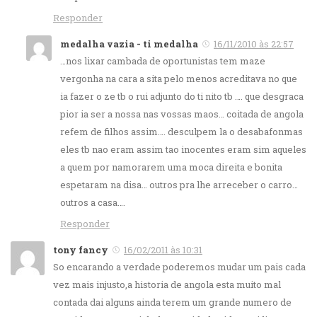
Responder
medalha vazia - ti medalha
16/11/2010 às 22:57
…nos lixar cambada de oportunistas tem maze
vergonha na cara a sita pelo menos acreditava no que
ia fazer o ze tb o rui adjunto do ti nito tb …. que desgraca
pior ia ser a nossa nas vossas maos… coitada de angola
refem de filhos assim…. desculpem la o desabafonmas
eles tb nao eram assim tao inocentes eram sim aqueles
a quem por namorarem uma moca direita e bonita
espetaram na disa… outros pra lhe arreceber o carro…
outros a casa….
Responder
tony fancy
16/02/2011 às 10:31
So encarando a verdade poderemos mudar um pais cada
vez mais injusto,a historia de angola esta muito mal
contada dai alguns ainda terem um grande numero de