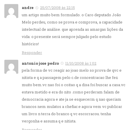
andre
25/07/2008 às 22:15
um artigo muito bem formulado. o Caro deputado João
Melo perdeu, como se prova e comprova, a capacidade
intelectual de análise. que aprenda as amargas lições da
vida: o presente será sempre julgado pelo estudo
histórico!
Responder
antonio jose pedro
11/10/2008 às 1:02
pela forma de vc reagir ao joao melo so prova de qvc e
nitista e q a passagem pelo c.de concentracao lhe fez
muito bem.vc nao foi o coitao q a disa foi buscar a casa.vc
estava metido e era do nito .como perderam falam de
democracia agora e ate ja se esquecerm q nao queriam
brancos nem mulatos a chefiar.e agora vem vc publicar
um livro n terra do branco q vc escorracou. tenha
vergonha e assuma q e nitista.
Responder