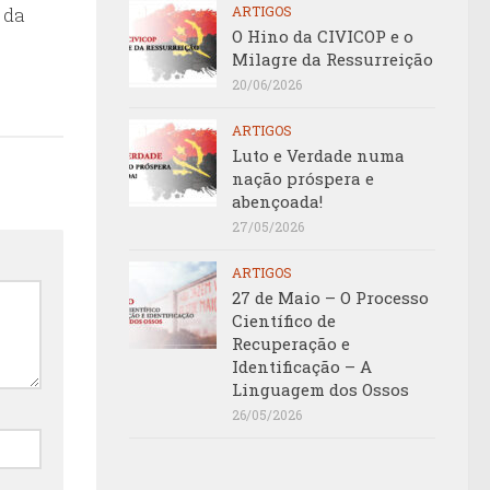
ARTIGOS
 da
O Hino da CIVICOP e o
Milagre da Ressurreição
20/06/2026
ARTIGOS
Luto e Verdade numa
nação próspera e
abençoada!
27/05/2026
ARTIGOS
27 de Maio – O Processo
Científico de
Recuperação e
Identificação – A
Linguagem dos Ossos
26/05/2026