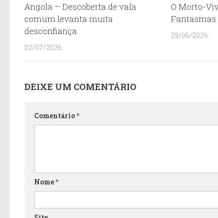
Angola – Descoberta de vala
O Morto-Viv
comum levanta muita
Fantasma
desconfiança
29/06/2026
02/07/2026
DEIXE UM COMENTÁRIO
Comentário
*
Nome
*
Site