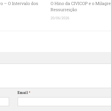
o – O Intervalo dos
O Hino da CIVICOP e o Milagre
s
Ressurreição
20/06/2026
Email
*