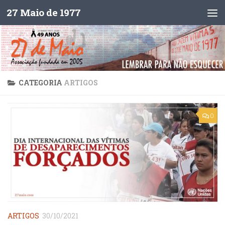
27 Maio de 1977
Skip to content
CATEGORIA
ARTIGOS
0
ARTIGOS
30/10/2021