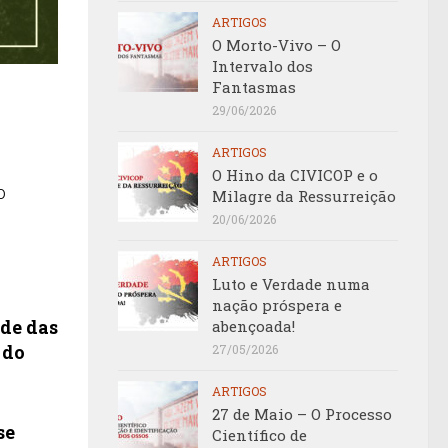
ARTIGOS
O Morto-Vivo – O
Intervalo dos
Fantasmas
29/06/2026
ARTIGOS
O Hino da CIVICOP e o
o
Milagre da Ressurreição
20/06/2026
ARTIGOS
Luto e Verdade numa
nação próspera e
ade das
abençoada!
 do
27/05/2026
ARTIGOS
27 de Maio – O Processo
se
Científico de