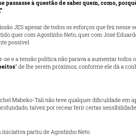
 se passasse à questão de saber quem, como, porqu
”
ssão JES apesar de todos os esforços que fez nesse s
ntido quer com Agostinho Neto, quer com José Eduard
te possível.
-se e a tensão política não parava a aumentar todos o
peitos
” de lhe serem próximos, conforme ele dá a con
Michel Mabeko-Tali não teve qualquer dificuldade em a
rofundado, talvez por recear ferir certas sensibilidad
iciativa partiu de Agostinho Neto.