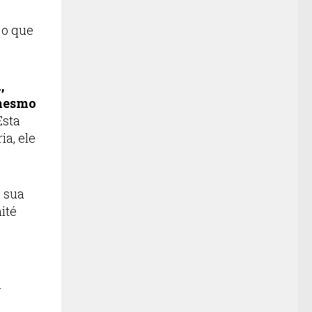
 o que
,
 mesmo
 Esta
ia, ele
a sua
ité
a