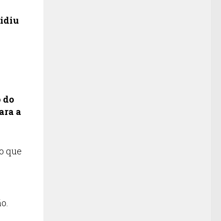
idiu
o do
ara a
to que
ão.