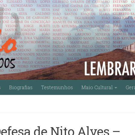
s
Biografias
Testemunhos
Maio Cultural
Ger
efesa de Nito Alves –