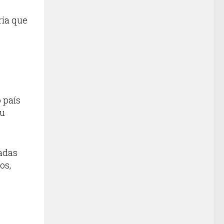
ria que
 país
eu
iadas
os,