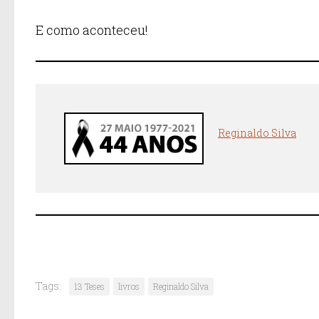
E como aconteceu!
Reginaldo Silva
Tags:
13 Teses
livros
Reginaldo Silva