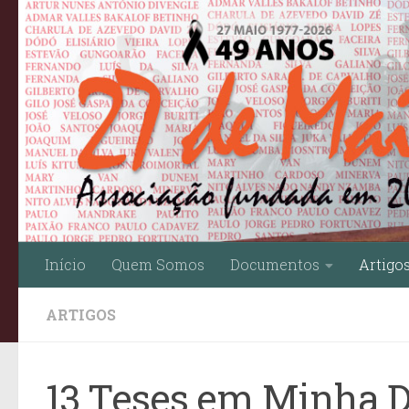
Skip to content
Início
Quem Somos
Documentos
Artigo
ARTIGOS
13 Teses em Minha D