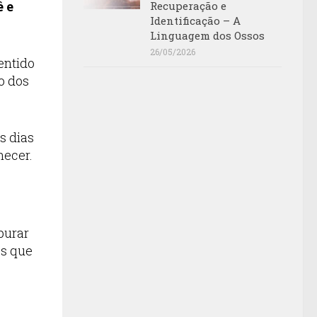
ê e
Recuperação e
Identificação – A
Linguagem dos Ossos
26/05/2026
entido
o dos
s dias
hecer.
purar
es que