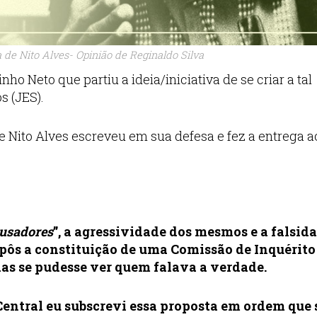
de Nito Alves- Opinião de Reginaldo Silva
o Neto que partiu a ideia/iniciativa de se criar a tal
s (JES).
ue Nito Alves escreveu em sua defesa e fez a entrega a
usadores
”, a agressividade dos mesmos e a falsid
ôs a constituição de uma Comissão de Inquérito
as se pudesse ver quem falava a verdade.
ntral eu subscrevi essa proposta em ordem que 