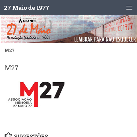
27 Maio de 1977
Skip to content
M27
M27
SUGESTÕES