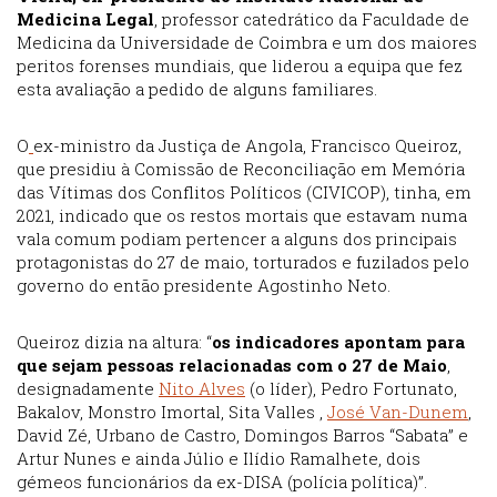
Medicina Legal
, professor catedrático da Faculdade de
Medicina da Universidade de Coimbra e um dos maiores
peritos forenses mundiais, que liderou a equipa que fez
esta avaliação a pedido de alguns familiares.
O
ex-ministro da Justiça de Angola, Francisco Queiroz,
que presidiu à Comissão de Reconciliação em Memória
das Vítimas dos Conflitos Políticos (CIVICOP), tinha, em
2021, indicado que os restos mortais que estavam numa
vala comum podiam pertencer a alguns dos principais
protagonistas do 27 de maio, torturados e fuzilados pelo
governo do então presidente Agostinho Neto.
Queiroz dizia na altura: “
os indicadores apontam para
que sejam pessoas relacionadas com o 27 de Maio
,
designadamente
Nito Alves
(o líder), Pedro Fortunato,
Bakalov, Monstro Imortal, Sita Valles ,
José Van-Dunem
,
David Zé, Urbano de Castro, Domingos Barros “Sabata” e
Artur Nunes e ainda Júlio e Ilídio Ramalhete, dois
gémeos funcionários da ex-DISA (polícia política)”.