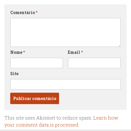
Comentário
*
Nome
*
Email
*
Site
This site uses Akismet to reduce spam.
Learn how
your comment data is processed.