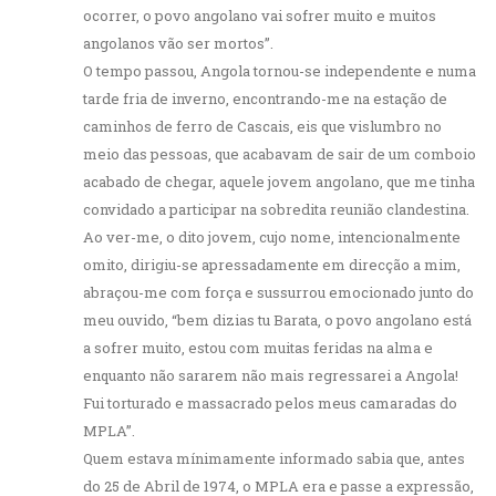
ocorrer, o povo angolano vai sofrer muito e muitos
angolanos vão ser mortos”.
O tempo passou, Angola tornou-se independente e numa
tarde fria de inverno, encontrando-me na estação de
caminhos de ferro de Cascais, eis que vislumbro no
meio das pessoas, que acabavam de sair de um comboio
acabado de chegar, aquele jovem angolano, que me tinha
convidado a participar na sobredita reunião clandestina.
Ao ver-me, o dito jovem, cujo nome, intencionalmente
omito, dirigiu-se apressadamente em direcção a mim,
abraçou-me com força e sussurrou emocionado junto do
meu ouvido, “bem dizias tu Barata, o povo angolano está
a sofrer muito, estou com muitas feridas na alma e
enquanto não sararem não mais regressarei a Angola!
Fui torturado e massacrado pelos meus camaradas do
MPLA”.
Quem estava mínimamente informado sabia que, antes
do 25 de Abril de 1974, o MPLA era e passe a expressão,