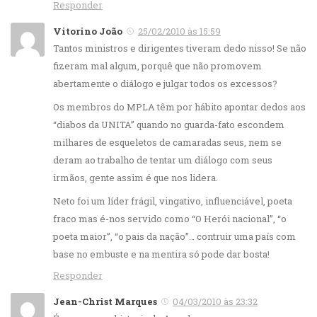
Responder
Vitorino João
25/02/2010 às 15:59
Tantos ministros e dirigentes tiveram dedo nisso! Se não
fizeram mal algum, porquê que não promovem
abertamente o diálogo e julgar todos os excessos?
Os membros do MPLA têm por hábito apontar dedos aos
“diabos da UNITA” quando no guarda-fato escondem
milhares de esqueletos de camaradas seus, nem se
deram ao trabalho de tentar um diálogo com seus
irmãos, gente assim é que nos lidera.
Neto foi um líder frágil, vingativo, influenciável, poeta
fraco mas é-nos servido como “O Herói nacional”, “o
poeta maior”, “o pais da nação”… contruir uma país com
base no embuste e na mentira só pode dar bosta!
Responder
Jean-Christ Marques
04/03/2010 às 23:32