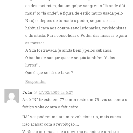
os descontentes, dar um golpe sangrento “lá onde dói
mais” (o “lá onde”, é figura de estilo muito usada pelo
Nito) e, depois de tomado o poder, seguir-se-ia a
habitual caça aos contra-revolucionários, revisionistas
e direitista. Para consolidar o Poder das massas e para
as massas…
A Sita foi travada (e ainda bem!) pelos cubanos.
O banho de sangue que se seguiu também “é dos
livros”…
Que é que se há-de fazer?
Responder
João
27/02/2009 às 6:27
Aiué “N” fizeste em 77 e morreste em 79…viu so como o
feitiço volta contra o feiticeiro…..
“M” vcs podem matar um revolucionario, mais nunca
irão acabar com a revolução…..
Virão so por mais que o governo escodeu e omitiu a