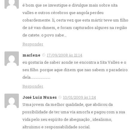
é bom que se investigue e divulgue mais sobre sita
valles e outros cérebros que angola perdeu
cobardemente. li, certa vez que esta mártir teve um filho
de zé van-dunem, e foram capturados algures na região
de catete. o povo sabe…
Responder
marlene
17/09/2008 às 21:14
eu gostaria de saber aonde se encontra a Sita Valles e o
seu filho. porque aque dizem que nao sabem o paradeiro
dela…………………….
Responder
José Luiz Nunes
10/01/2009 às 1:24
Uma jovem da melhor qualidade, que abdicou da
possibilidade de ter uma via amorfa e pagou com a sua
vida pelo seu espírito de abegnação , idealismo,
altruísmo e responsabilidade social.