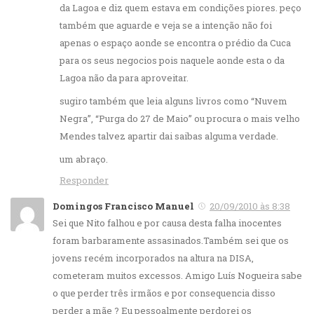
da Lagoa e diz quem estava em condições piores. peço
também que aguarde e veja se a intenção não foi
apenas o espaço aonde se encontra o prédio da Cuca
para os seus negocios pois naquele aonde esta o da
Lagoa não da para aproveitar.
sugiro também que leia alguns livros como “Nuvem
Negra”, “Purga do 27 de Maio” ou procura o mais velho
Mendes talvez apartir dai saibas alguma verdade.
um abraço.
Responder
Domingos Francisco Manuel
20/09/2010 às 8:38
Sei que Nito falhou e por causa desta falha inocentes
foram barbaramente assasinados.Também sei que os
jovens recém incorporados na altura na DISA,
cometeram muitos excessos. Amigo Luís Nogueira sabe
o que perder três irmãos e por consequencia disso
perder a mãe ? Eu pessoalmente perdorei os