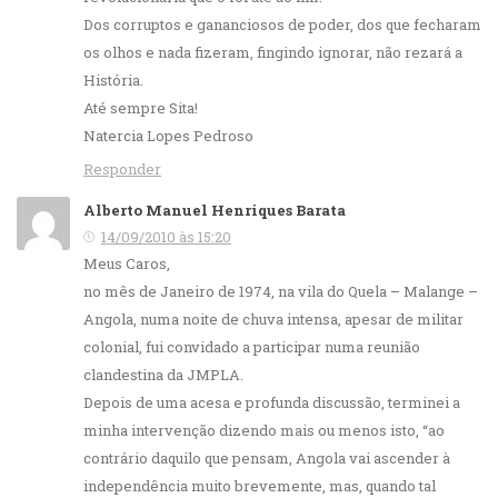
Dos corruptos e gananciosos de poder, dos que fecharam
os olhos e nada fizeram, fingindo ignorar, não rezará a
História.
Até sempre Sita!
Natercia Lopes Pedroso
Responder
Alberto Manuel Henriques Barata
14/09/2010 às 15:20
Meus Caros,
no mês de Janeiro de 1974, na vila do Quela – Malange –
Angola, numa noite de chuva intensa, apesar de militar
colonial, fui convidado a participar numa reunião
clandestina da JMPLA.
Depois de uma acesa e profunda discussão, terminei a
minha intervenção dizendo mais ou menos isto, “ao
contrário daquilo que pensam, Angola vai ascender à
independência muito brevemente, mas, quando tal