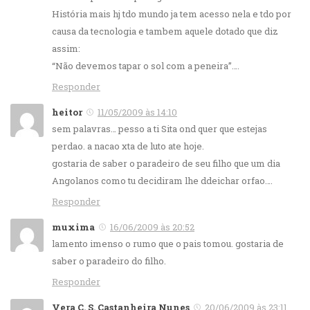
História mais hj tdo mundo ja tem acesso nela e tdo por
causa da tecnologia e tambem aquele dotado que diz
assim:
“Não devemos tapar o sol com a peneira”….
Responder
heitor
11/05/2009 às 14:10
sem palavras… pesso a ti Sita ond quer que estejas
perdao. a nacao xta de luto ate hoje.
gostaria de saber o paradeiro de seu filho que um dia
Angolanos como tu decidiram lhe ddeichar orfao….
Responder
muxima
16/06/2009 às 20:52
lamento imenso o rumo que o pais tomou. gostaria de
saber o paradeiro do filho.
Responder
Vera C. S. Castanheira Nunes
20/06/2009 às 23:11