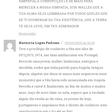
SIMPATIA( A CORRUPCÇÃO ) E DE MAIS PARA
MERECER A NOSSA SIMPATIA, SITA WALLES QUE A
TUA ALMA SEJA LEMBRADA POR TODOS QUELES QUE
DE TI SOUBERAM DA TUA EXISTÊNCIA, QUE A TERRA
TE SEJA LEVE, UM TEU ADMIRADOR
Responder
Natercia Lopes Pedroso
09/09/2010 às 16:33
Tive o privilégio de conhecer a Sita nos idos de
1972,1973, 1974, nas lutas antifascistas em Portugal.
Recordo uma jovem mulher lindissima, enérgica e
decidida; soube que tinha partido para Angola, tempos
depois, alguém me disse (e nunca mais esquecerei esse
momento) que a Sita havia sido assassinada em Angola.
Revolta e raiva! E finalmente, ao fim de muitos e muitos
anos, ouço de novo falar-se nela, espero que a verdade
algum dia venha ao de cima, os jovens de hoje,
portugueses e angolanos têm o direito de conhecer esta
revolucionária que o foi até ao fim!