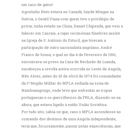
um saco de gatos!
Agostinho Neto estava no Canadá, Sayde Mingas na
Suécia, o Gentil Viana com quem tive o privilégio de
privar, tinha estado na China, Daniel Chipenda, que veio a
falecer em Cascais, a cujas cerimónias fúnebres assisti
na Igreja de S. António do Estoril, que tiveram a
participação de outro nacionalista angolano, André
Franco de Sousa, o qual no dia 4 de Fevereiro de 1961,
encontrava-se preso na Casa de Reclusão de Luanda,
encabeçou a revolta activa ocorrida no Leste de Angola,
Nito Alves, antes do 25 de Abril de 1974 foi comandante
da 1ª Região Militar do MPLA sediada na zona de
Nambuangongo, onde teve que enfrentar as tropas
portuguesas e os guerrilheiros da FNLA, dizendo-se na
altura, que estava ligado à então União Soviética.
Por tudo isto, sabia-se que, caso o MPLA ascendesse ao
comando dos destinos de uma Angola independente,
teria que, forçosamente, passar pelas experiências, que