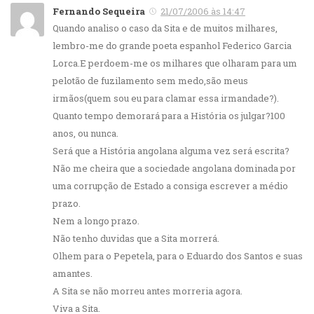
Fernando Sequeira
21/07/2006 às 14:47
Quando analiso o caso da Sita e de muitos milhares,
lembro-me do grande poeta espanhol Federico Garcia
Lorca.E perdoem-me os milhares que olharam para um
pelotão de fuzilamento sem medo,são meus
irmãos(quem sou eu para clamar essa irmandade?).
Quanto tempo demorará para a História os julgar?100
anos, ou nunca.
Será que a História angolana alguma vez será escrita?
Não me cheira que a sociedade angolana dominada por
uma corrupção de Estado a consiga escrever a médio
prazo.
Nem a longo prazo.
Não tenho duvidas que a Sita morrerá.
Olhem para o Pepetela, para o Eduardo dos Santos e suas
amantes.
A Sita se não morreu antes morreria agora.
Viva a Sita.