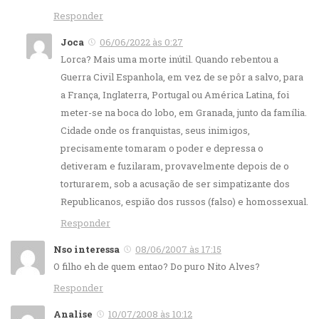
Responder
Joca
06/06/2022 às 0:27
Lorca? Mais uma morte inútil. Quando rebentou a
Guerra Civil Espanhola, em vez de se pôr a salvo, para
a França, Inglaterra, Portugal ou América Latina, foi
meter-se na boca do lobo, em Granada, junto da família.
Cidade onde os franquistas, seus inimigos,
precisamente tomaram o poder e depressa o
detiveram e fuzilaram, provavelmente depois de o
torturarem, sob a acusação de ser simpatizante dos
Republicanos, espião dos russos (falso) e homossexual.
Responder
Nso interessa
08/06/2007 às 17:15
O filho eh de quem entao? Do puro Nito Alves?
Responder
Analise
10/07/2008 às 10:12