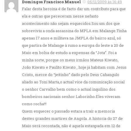
Domingos Francisco Manuel
05/11/2009 às 16:49
Falar desta heroina é de facto dar um contributo para que
ela e outras que pereceram nesse nefasto
acontecimento não sejam esquecidos.Sou um dos que
sobreviviu a onda assassina do MPLA em Malange.Tinha
apenas 17 anos e militava na JMPLA do bairro azul, só
que partira de Malange à rumo a europa do leste a 20 de
Maio em bolsa de estudo a expensas da “Jota”. Foi a
minha sorte, porque os meus irmãos Mateus Kiwato,
João Kiwato e Paulito Kiwato , hoje já habitam com Jesus
Cristo, merce do “jeitinho” dado pelo Deus Cahangulo
aliado ao Toni Marta,o actual vice da comunicação social
o senhor Carvalho bem como o actual inquilino dos
bombeiros nacionais senhor Laborinho.Eles viveram
como rocha!!!
Quem esquecer o passado estara a trair a memoria
destes grandes martires de Angola. A historia do 27 de
Maio será recontada, não é aquela estanpada em 12 de