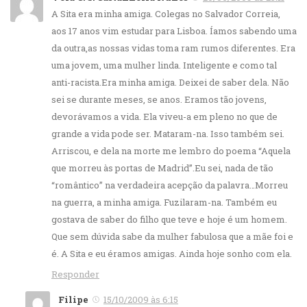
A Sita era minha amiga. Colegas no Salvador Correia,
aos 17 anos vim estudar para Lisboa. Íamos sabendo uma
da outra,as nossas vidas toma ram rumos diferentes. Era
uma jovem, uma mulher linda. Inteligente e como tal
anti-racista.Era minha amiga. Deixei de saber dela. Não
sei se durante meses, se anos. Eramos tão jovens,
devorávamos a vida. Ela viveu-a em pleno no que de
grande a vida pode ser. Mataram-na. Isso também sei.
Arriscou, e dela na morte me lembro do poema “Aquela
que morreu às portas de Madrid”.Eu sei, nada de tão
“romântico” na verdadeira acepção da palavra…Morreu
na guerra, a minha amiga. Fuzilaram-na. Também eu
gostava de saber do filho que teve e hoje é um homem.
Que sem dúvida sabe da mulher fabulosa que a mãe foi e
é. A Sita e eu éramos amigas. Ainda hoje sonho com ela.
Responder
Filipe
15/10/2009 às 6:15