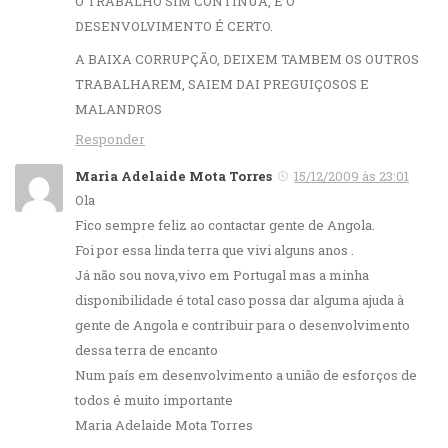
O TRABALHO SIM CONTINUA, E O
DESENVOLVIMENTO É CERTO.
A BAIXA CORRUPÇÃO, DEIXEM TAMBEM OS OUTROS
TRABALHAREM, SAIEM DAI PREGUIÇOSOS E
MALANDROS
Responder
Maria Adelaide Mota Torres
15/12/2009 às 23:01
Ola
Fico sempre feliz ao contactar gente de Angola.
Foi por essa linda terra que vivi alguns anos .
Já não sou nova,vivo em Portugal mas a minha
disponibilidade é total caso possa dar alguma ajuda à
gente de Angola e contribuir para o desenvolvimento
dessa terra de encanto
Num país em desenvolvimento a união de esforços de
todos é muito importante
Maria Adelaide Mota Torres