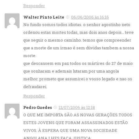
Responder
Walter Pinto Leite
06/06/2006 às 16:16
No fundo somos todos idiotas. o senhor agostinho neto
ordenou estas mortes todas, mas dois anos depois… teve
que seguir o mesmo caminho. temos que compreender
que a morte de um irmao é sem dúvidas tambem a nossa
morte.
que descansem em paz todos os mártires do 27 de maio
que sonharam e ademais lutaram por uma angola
melhor. prometo que assumirei o vosso legado e nao os
defraudarei.
Responder
Pedro Guedes
12/07/2006 às 12:18
O QUE ME IMPORTA SÃO AS NOVAS GERAÇÕES.TODOS
ESTES JOVENS QUE FORAM ASSASSINADOS ESTÃO
VIVOS. À ESPERA QUE UMA NOVA SOCIEDADE
ANGOLANA LHES FAÇA JUSTIÇA.