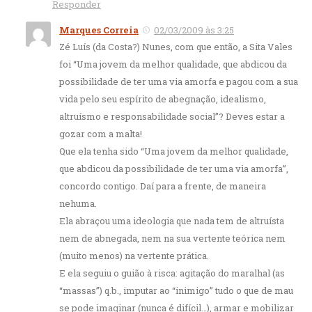
Responder
Marques Correia
02/03/2009 às 3:25
Zé Luís (da Costa?) Nunes, com que então, a Sita Vales
foi “Uma jovem da melhor qualidade, que abdicou da
possibilidade de ter uma via amorfa e pagou com a sua
vida pelo seu espírito de abegnação, idealismo,
altruísmo e responsabilidade social”? Deves estar a
gozar com a malta!
Que ela tenha sido “Uma jovem da melhor qualidade,
que abdicou da possibilidade de ter uma via amorfa”,
concordo contigo. Daí para a frente, de maneira
nehuma.
Ela abraçou uma ideologia que nada tem de altruísta
nem de abnegada, nem na sua vertente teórica nem
(muito menos) na vertente prática.
E ela seguiu o guião à risca: agitação do maralhal (as
“massas”) q.b., imputar ao “inimigo” tudo o que de mau
se pode imaginar (nunca é difícil…), armar e mobilizar