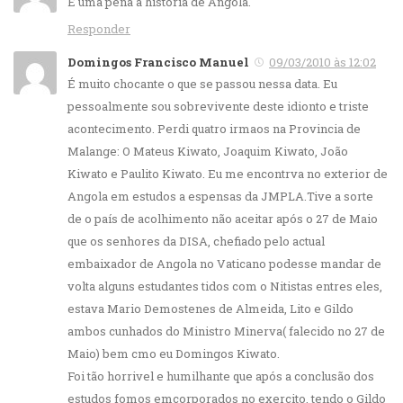
É uma pena a historia de Angola.
Responder
Domingos Francisco Manuel
09/03/2010 às 12:02
É muito chocante o que se passou nessa data. Eu
pessoalmente sou sobrevivente deste idionto e triste
acontecimento. Perdi quatro irmaos na Provincia de
Malange: O Mateus Kiwato, Joaquim Kiwato, João
Kiwato e Paulito Kiwato. Eu me encontrva no exterior de
Angola em estudos a espensas da JMPLA.Tive a sorte
de o país de acolhimento não aceitar após o 27 de Maio
que os senhores da DISA, chefiado pelo actual
embaixador de Angola no Vaticano podesse mandar de
volta alguns estudantes tidos com o Nitistas entres eles,
estava Mario Demostenes de Almeida, Lito e Gildo
ambos cunhados do Ministro Minerva( falecido no 27 de
Maio) bem cmo eu Domingos Kiwato.
Foi tão horrivel e humilhante que após a conclusão dos
estudos fomos emcorporados no exercito, tendo o Gildo