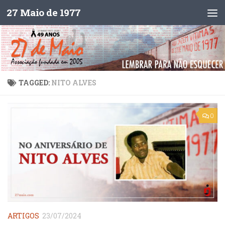
27 Maio de 1977
Skip to content
TAGGED:
NITO ALVES
0
ARTIGOS
23/07/2024